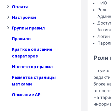
ФИО
Оплата
Роль
Админ
Настройки
Досту
Группы правил
Актив
Логин
Правило
Парол
Краткое описание
операторов
Роли 
Инспектор правил
По умол
Разметка страницы
редакти
метками
блоке н
от прос
Описание API
На тари
информа