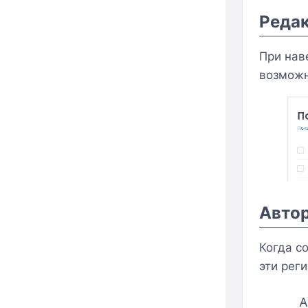
Редак
При нав
возможн
Автор
Когда с
эти рег