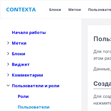
Skip
CONTEXTA
to
Блоки
Метки
Пользоват
content
Начало работы
Поль
Метки
Для тог
Блоки
этом ра
Виджет
Данные,
Комментарии
Созда
Пользователи и роли
Роли
Для соз
нажмите
Пользователи